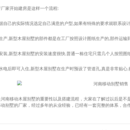
产厂家开始建房是这样一个流程:
房屋价格
河南景观房屋厂家
根据自己的实际情况选定自己满意的户型,如果有特殊的要求就联系设计
生产,新型木屋别墅的部件都是在工厂按照设计图纸生产的,部件运输
安装,新型木屋别墅的安装速度很快,普通一栋住宅只需几个人按照图
水电后即可入住,新型木屋别墅在生产时预设了管道孔,真是非常贴心
是河南移动木屋别墅的重要性以及搭建流程，大家在了解过以后是不
移动别墅的厂家，经过多年的从业经验，已经有一套完整的体系，合