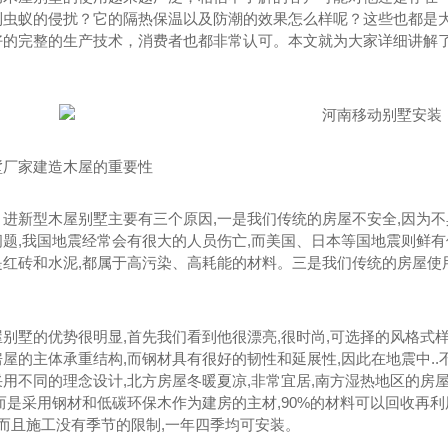
到虫蚁的侵扰？它的隔热保温以及防潮的效果怎么样呢？这些也都是
好的完整的生产技术，消费者也都非常认可。本文就为大家详细讲解
墅厂家建造木屋的重要性
引进新型木屋别墅主要有三个原因,一是我们传统的房屋不安全,因为
题,我国地震经常会有很大的人员伤亡,而美国、日本等国地震则鲜
红砖和水泥,都属于高污染、高耗能的材料。三是我们传统的房屋使用
别墅的优势很明显,首先我们看到他很漂亮,很时尚,可选择的风格式样
屋的主体承重结构,而钢材具有很好的韧性和延展性,因此在地震中.
用不同的理念设计,北方房屋冬暖夏凉,非常宜居,南方湿热地区的房
而是采用钢材和低碳环保木作为建房的主材,90%的材料可以回收再
,而且施工没有季节的限制,一年四季均可安装。