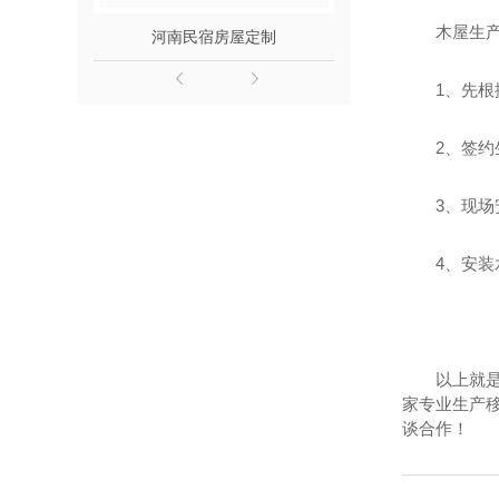
木屋生
河南民宿房屋定制
河南民宿
1、先
2、签约
3、现场
4、安装
以上就
家专业生产
谈合作！