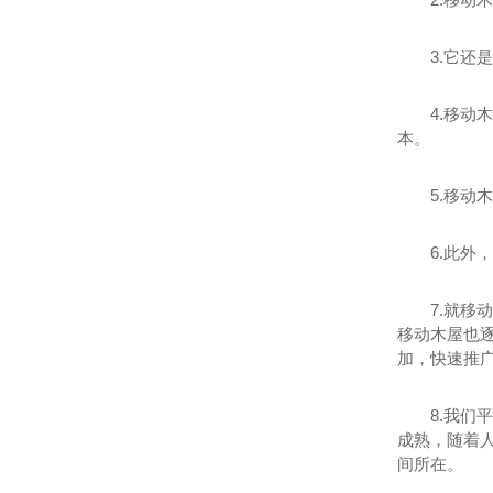
3.它
4.移
本。
5.移
6.此
7.就
移动木屋也
加，快速推
8.我
成熟，随着
间所在。