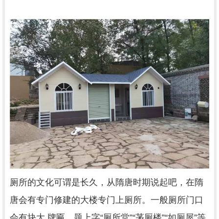
厕所的文化可谓是长久，从隋唐时期说起吧，在隋
唐会有专门修建的大楼专门上厕所。一般厕所门口
会有块大,牌匾，题上字“厕所堂”“茅厕楼”“如厕屋”等