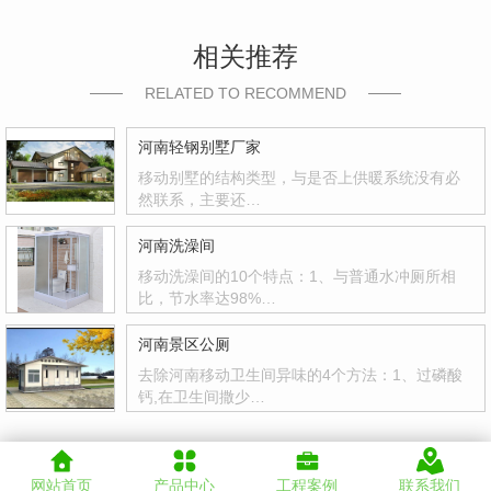
相关推荐
RELATED TO RECOMMEND
河南轻钢别墅厂家
移动别墅的结构类型，与是否上供暖系统没有必
然联系，主要还…
河南洗澡间
移动洗澡间的10个特点：1、与普通水冲厕所相
比，节水率达98%…
河南景区公厕
去除河南移动卫生间异味的4个方法：1、过磷酸
钙,在卫生间撒少…
网站首页
产品中心
工程案例
联系我们